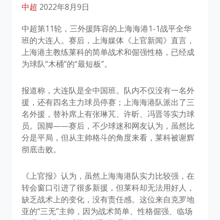
中超
2022年8月9日
中超第11轮，三外援阵容的上海海港1-1战平全华
班的大连人。赛后，上海媒体《上官新闻》直言，
上海港主教练莱科的简单战术和倔强性格，已经成
为球队“木桶”的“最短板”。
报道称，大连队是全中国班。队内不仅没有一名外
援，还有四名主力球员停赛；上海海港队派出了三
名外援，替补席上有张琳芃、许昕、冯晋等实力球
员。国脚——赛后，不少球迷和网友认为，虽然比
分是平局，但从主帅格斗的角度来看，莱科被谢辉
彻底击败。
《上官报》认为，虽然上海海港队实力比较强，在
转会窗口引进了很多新援，但莱科却无法用好人，
缺乏战术上的变化，没有责任感。这位来自克罗地
亚的“三无”主帅，因为战术简单、性格倔强、临场