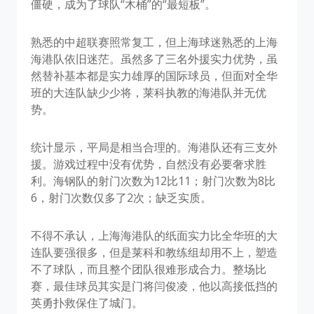
僵硬，成为了球队“木桶”的“最短板”。
熟悉的中超联赛照常复工，但上海球迷熟悉的上海
海港队依旧迷茫。虽然多了三名外援实力优势，虽
然替补基本都是实力雄厚的国际球员，但面对全华
班的大连队缺少少将，莱科执教的海港队并无优
势。
统计显示，平局是相当合理的。海港队还有三支外
援。游戏过程中没有优势，自然没有必要奢求胜
利。海钢队的射门次数为12比11；射门次数为8比
6，射门次数仅多了2次；缺乏实质。
不得不承认，上海海港队的纸面实力比全华班的大
连队要强很多，但是莱科和教练组却用不上，塑造
不了球队，而且整个团队很难形成合力。整场比
赛，最佳球员其实是门将闫俊凌，他以高接低挡的
英勇扑救保住了城门。