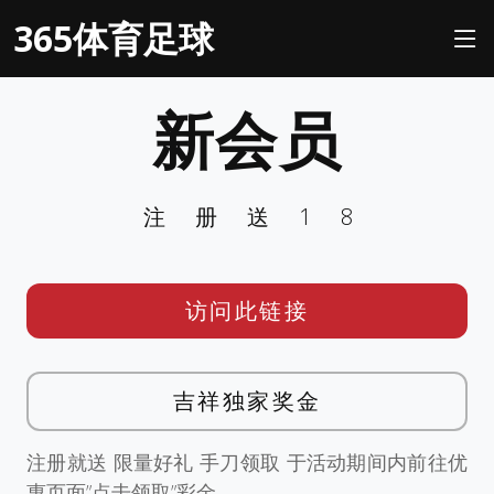
365体育足球
新会员
注册送18
访问此链接
吉祥独家奖金
注册就送 限量好礼 手刀领取 于活动期间内前往优
惠页面”点击领取”彩金。