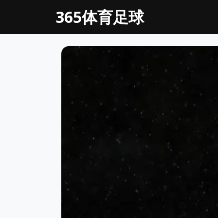
365体育足球