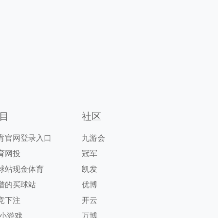
目
社区
育官网登录入口
九游会
育网投
冠军
球站现金体育
凯发
谱的买球站
优博
竞下注
开云
g小游戏
万博