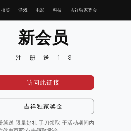
搞笑
游戏
电影
科技
吉祥独家奖金
新会员
注册送18
访问此链接
吉祥独家奖金
册就送 限量好礼 手刀领取 于活动期间内
往优惠页面”点击领取”彩金。