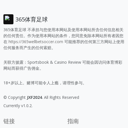
365体育足球
365体育足球 不承担与您使用本网站及使用本网站所含任何信息相关
的任何责任。作为使用本网站的条件，您同意免除本网站所有者因您
在
https://365wellbetsoccer.com
可能推荐的任何第三方网站上使用
任何服务而产生的任何索赔。
关联方披露：Sportsbook & Casino Review 可能会因访问体育博彩
网站而获得广告佣金。
18+岁以上。赌博可能令人上瘾，请理性参与。
© Copyright
JXF2024
. All Rights Reserved
Currently v1.0.2.
链接
指南