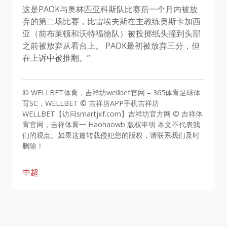
这是PAOK与奥林匹亚科斯队比赛后一个月内被放
弃的第二场比赛，比雷埃夫斯在主教练奥斯卡加西
亚（前布莱顿和沃特福德队）被投掷纸头撞到头部
之前被放弃从看台上。 PAOK最初被放弃三分，但
在上诉中被推翻。”
© WELLBET体育，吉祥坊wellbet官网 – 365体育足球体
育SC，WELLBET © 吉祥坊APP手机吉祥坊
WELLBET【访问smartjxf.com】吉祥坊官方网 © 吉祥体
育官网，吉祥体育一 Haohaowb 版权申明 本文不代表我
们的观点。如果这篇转载侵犯您的版权，请联系我们及时
删除！
中超