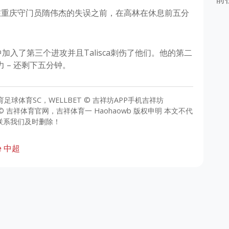
在重庆守门员隋伟杰的失误之前，在高林在休息前五分
加入了第三个进攻并且Talisca刺伤了他们。他的第二
 – 还剩下五分钟。
5体育足球体育SC，WELLBET © 吉祥坊APP手机吉祥坊
网 © 吉祥体育官网，吉祥体育一 Haohaowb 版权申明 本文不代
联系我们及时删除！
e
中超