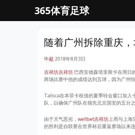
365体育足球
随着广州拆除重庆，
中超
2018年8月3日
吉祥坊吉祥坊
巴西安德森塔里斯卡在周日
两场比赛中他的成绩达到五球，因为广州恒
Talisca在本菲卡租借的夏季转会窗口
队，以确保广州队在领先北京国安的五分
由于天气恶劣，
wellbet吉祥坊
上周与上海
的胜利是自联赛在世界杯后重返赛场以来