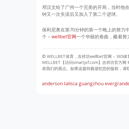
邓汉文给了广州一个完美的开局，当时他
钟又一次失误后又加入了第二个进球。
保利尼奥在第70分钟的第一个晚上的努力中
个 –
wellbet官网
一个华丽的卷曲，蘸着努力
© WELLBET体育，吉祥坊wellbet官网 – 36
WELLBET【访问smartjxf.com】吉祥坊官方
表我们的观点。如果这篇转载侵犯您的版权，请
anderson talisca
guangzhou evergrand