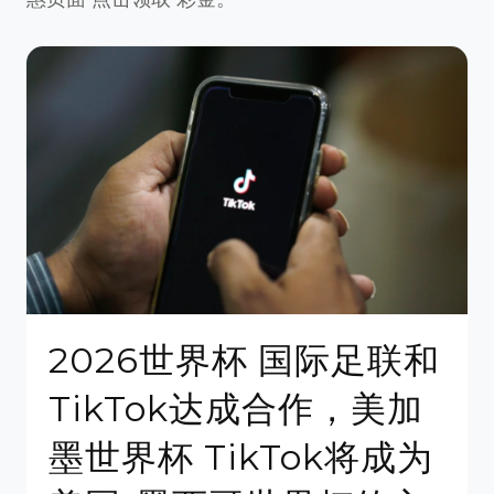
2026世界杯 国际足联和
TikTok达成合作，美加
墨世界杯 TikTok将成为