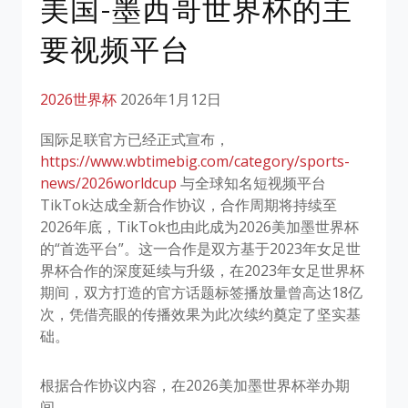
美国-墨西哥世界杯的主
要视频平台
2026世界杯
2026年1月12日
国际足联官方已经正式宣布，
https://www.wbtimebig.com/category/sports-
news/2026worldcup
与全球知名短视频平台
TikTok达成全新合作协议，合作周期将持续至
2026年底，TikTok也由此成为2026美加墨世界杯
的“首选平台”。这一合作是双方基于2023年女足世
界杯合作的深度延续与升级，在2023年女足世界杯
期间，双方打造的官方话题标签播放量曾高达18亿
次，凭借亮眼的传播效果为此次续约奠定了坚实基
础。
根据合作协议内容，在2026美加墨世界杯举办期
间，