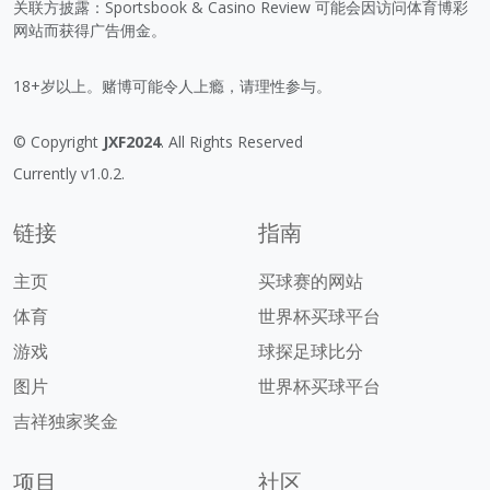
关联方披露：Sportsbook & Casino Review 可能会因访问体育博彩
网站而获得广告佣金。
18+岁以上。赌博可能令人上瘾，请理性参与。
© Copyright
JXF2024
. All Rights Reserved
Currently v1.0.2.
链接
指南
主页
买球赛的网站
体育
世界杯买球平台
游戏
球探足球比分
图片
世界杯买球平台
吉祥独家奖金
项目
社区