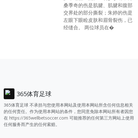
桑季奇的伤是肌腱、肌腱和腹部
交界处的部分撕裂；朱婷的伤是
左眼下眼睑皮肤和眉骨裂伤，已
经缝合。 两位球员在�
365体育足球
365体育足球 不承担与您使用本网站及使用本网站所含任何信息相关
的任何责任。作为使用本网站的条件，您同意免除本网站所有者因您
在
https://365wellbetsoccer.com
可能推荐的任何第三方网站上使用
任何服务而产生的任何索赔。