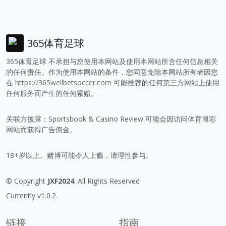
365体育足球
365体育足球 不承担与您使用本网站及使用本网站所含任何信息相关
的任何责任。作为使用本网站的条件，您同意免除本网站所有者因您
在
https://365wellbetsoccer.com
可能推荐的任何第三方网站上使用
任何服务而产生的任何索赔。
关联方披露：Sportsbook & Casino Review 可能会因访问体育博彩
网站而获得广告佣金。
18+岁以上。赌博可能令人上瘾，请理性参与。
© Copyright
JXF2024
. All Rights Reserved
Currently v1.0.2.
链接
指南