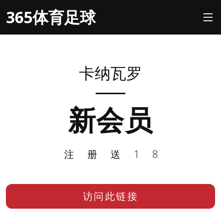
365体育足球
卡纳瓦罗
新会员
注册送18
访问此链接