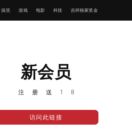
搞笑
游戏
电影
科技
吉祥独家奖金
新会员
注册送18
访问此链接