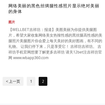
网络美丽的黑色丝绸腿性感照片显示绝对美丽
的身体
图片
【WELLBET吉祥坊：报道】美图美丽为你提供美腿图
片，希望大家收集网络美女热辣性感的黑丝腿高性感的美
腿照片美腿图片你会爱上每天美好的美好图画，有不同的
礼物。 让我们停下来，只是享受它！ 吉祥坊吉祥坊。 吉
祥坊手机官网想要了解更多吉祥坊 请关12bet注吉祥坊官
网 www.wbapp360.com
< 上一页
1
2