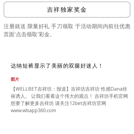
吉祥独家奖金
注册就送 限量好礼 手刀领取 于活动期间内前往优惠
页面”点击领取”彩金。
达纳短裤显示了美丽的双腿好迷人！
图片
【WELLBET吉祥坊：报道】吉祥坊吉祥坊 性感Dana丝
袜诱人。 让我们看看这个伟大的观点！ 吉祥坊手机官网
想要了解更多吉祥坊 请关注12bet吉祥坊官网
www.wbapp360.com