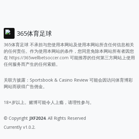
365体育足球
365体育足球 不承担与您使用本网站及使用本网站所含任何信息相关
的任何责任。作为使用本网站的条件，您同意免除本网站所有者因您
在
https://365wellbetsoccer.com
可能推荐的任何第三方网站上使用
任何服务而产生的任何索赔。
关联方披露：Sportsbook & Casino Review 可能会因访问体育博彩
网站而获得广告佣金。
18+岁以上。赌博可能令人上瘾，请理性参与。
© Copyright
JXF2024
. All Rights Reserved
Currently v1.0.2.