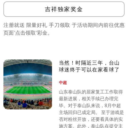
吉祥独家奖金
注册就送 限量好礼 手刀领取 于活动期间内前往优惠
页面”点击领取”彩金。
当然！时隔近三年，台山
球迷终于可以在家看球了
中超
山东泰山队的居家复工工作取得
最新进展，相关手续已办理完
毕。对于泰山队来说，8月中超
主场回归已成定局。 至于游戏是
否对粉丝开放，还要看具体的实
施方案。此外，泰山队在提交主