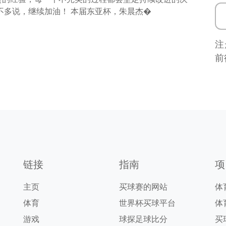
不多说，继续加油！ 本届东亚杯，朱晨杰�
注
前
链接
指南
项
主页
买球赛的网站
体
体育
世界杯买球平台
体
游戏
球探足球比分
买