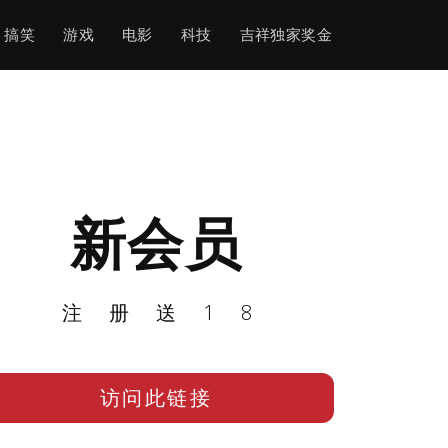
搞笑
游戏
电影
科技
吉祥独家奖金
新会员
注册送18
访问此链接