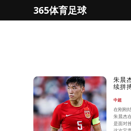
365体育足球
朱晨
续拼
中超
在刚刚
朱晨杰
是面对
这次宝