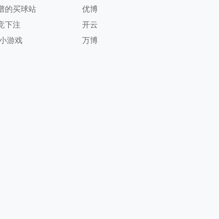
谱的买球站
优博
竞下注
开云
g小游戏
万博