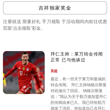
吉祥独家奖金
注册就送 限量好礼 手刀领取 于活动期间内前往优惠
页面”点击领取”彩金。
拜仁主帅：莱万转会传闻
正常 已与他谈过
英超
最近，有一些关于莱万和曼城的
转会传闻。 拜仁主帅纳格尔斯曼
对此做出了回应。 纳格尔斯曼
说：“我认为关于勒万德加盟拜仁
的传闻由来已久。我已经给勒万
德发了消息。他知道自己在拜仁