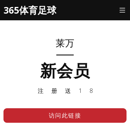
365体育足球
莱万
新会员
注册送18
访问此链接