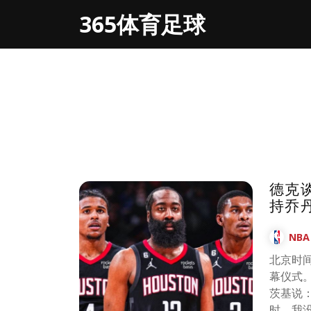
365体育足球
德克
持乔
NBA
北京时
幕仪式。
茨基说：
时，我