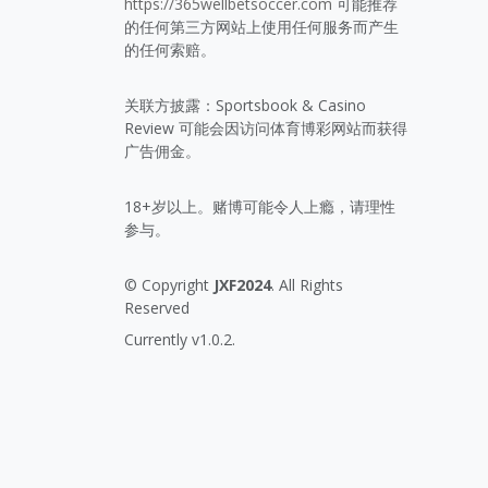
https://365wellbetsoccer.com
可能推荐
的任何第三方网站上使用任何服务而产生
的任何索赔。
关联方披露：Sportsbook & Casino
Review 可能会因访问体育博彩网站而获得
广告佣金。
18+岁以上。赌博可能令人上瘾，请理性
参与。
© Copyright
JXF2024
. All Rights
Reserved
Currently v1.0.2.