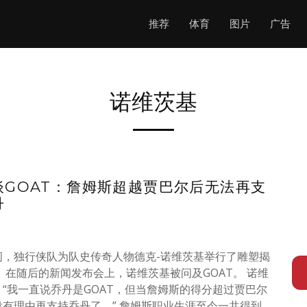
推荐
体育
图片
广告
诺维茨基
谈GOAT：詹姆斯超越贾巴尔后无法再支
丹
间，独行侠队为队史传奇人物德克-诺维茨基举行了雕塑揭
 在随后的新闻发布会上，诺维茨基被问及GOAT。 诺维
“我一直说乔丹是GOAT，但当詹姆斯的得分超过贾巴尔
没有理由再支持乔丹了。” 詹姆斯职业生涯至今一共得到