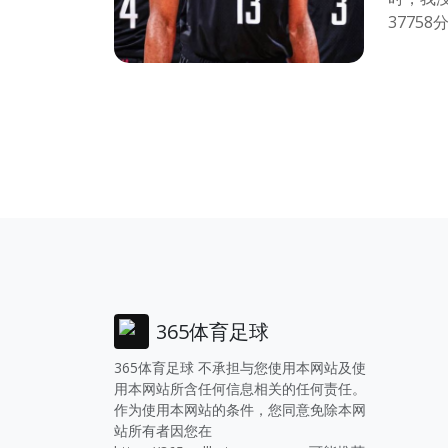
3775
365体育足球
365体育足球 不承担与您使用本网站及使
用本网站所含任何信息相关的任何责任。
作为使用本网站的条件，您同意免除本网
站所有者因您在