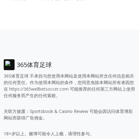
365体育足球
365体育足球 不承担与您使用本网站及使用本网站所含任何信息相关
的任何责任。作为使用本网站的条件，您同意免除本网站所有者因您
在
https://365wellbetsoccer.com
可能推荐的任何第三方网站上使用
任何服务而产生的任何索赔。
关联方披露：Sportsbook & Casino Review 可能会因访问体育博彩
网站而获得广告佣金。
18+岁以上。赌博可能令人上瘾，请理性参与。