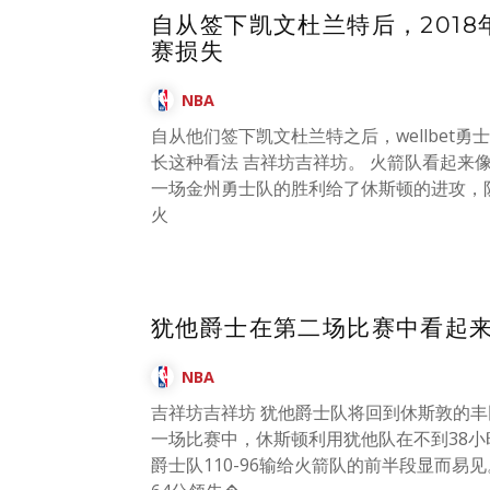
自从签下凯文杜兰特后，201
赛损失
NBA
自从他们签下凯文杜兰特之后，wellbe
长这种看法 吉祥坊吉祥坊。 火箭队看起来
一场金州勇士队的胜利给了休斯顿的进攻，
火
犹他爵士在第二场比赛中看起
NBA
吉祥坊吉祥坊 犹他爵士队将回到休斯敦的丰田
一场比赛中，休斯顿利用犹他队在不到38
爵士队110-96输给火箭队的前半段显而