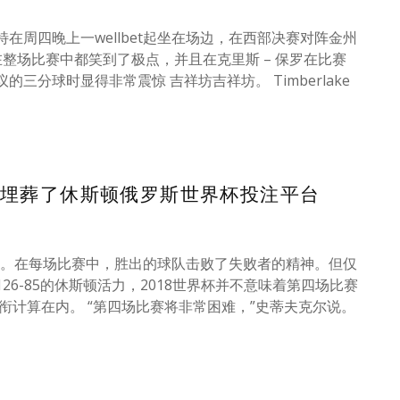
特在周四晚上一wellbet起坐在场边，在西部决赛对阵金州
整场比赛中都笑到了极点，并且在克里斯 – 保罗在比赛
分球时显得非常震惊 吉祥坊吉祥坊。 Timberlake
中埋葬了休斯顿俄罗斯世界杯投注平台
于意志。在每场比赛中，胜出的球队击败了失败者的精神。但仅
6-85的休斯顿活力，2018世界杯并不意味着第四场比赛
衔计算在内。 “第四场比赛将非常困难，”史蒂夫克尔说。