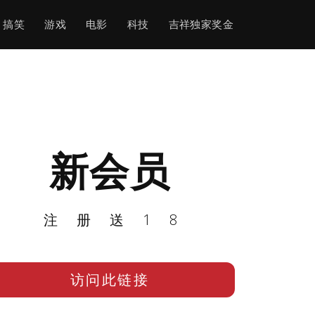
搞笑
游戏
电影
科技
吉祥独家奖金
新会员
注册送18
访问此链接