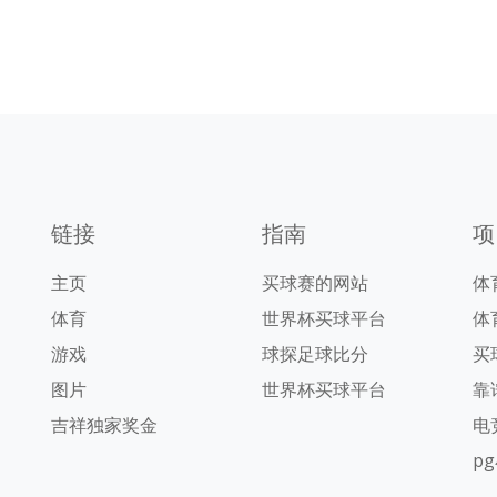
链接
指南
项
主页
买球赛的网站
体
体育
世界杯买球平台
体
游戏
球探足球比分
买
图片
世界杯买球平台
靠
吉祥独家奖金
电
p