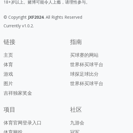
18+岁以上。赌博可能令人上瘾，请理性参与。
© Copyright
JXF2024
. All Rights Reserved
Currently v1.0.2.
链接
指南
主页
买球赛的网站
体育
世界杯买球平台
游戏
球探足球比分
图片
世界杯买球平台
吉祥独家奖金
项目
社区
体育官网登录入口
九游会
体育网投
冠军