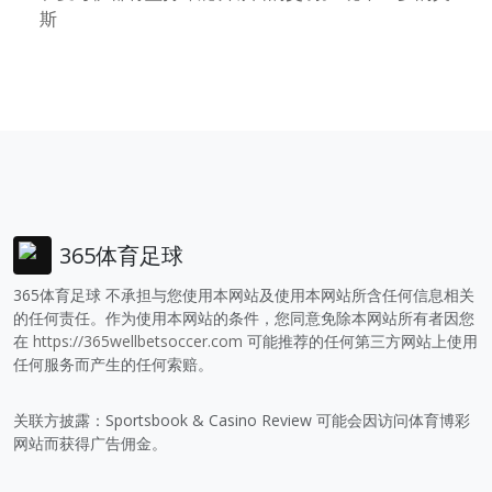
斯
365体育足球
365体育足球 不承担与您使用本网站及使用本网站所含任何信息相关
的任何责任。作为使用本网站的条件，您同意免除本网站所有者因您
在
https://365wellbetsoccer.com
可能推荐的任何第三方网站上使用
任何服务而产生的任何索赔。
关联方披露：Sportsbook & Casino Review 可能会因访问体育博彩
网站而获得广告佣金。