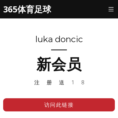
365体育足球
luka doncic
新会员
注册送18
访问此链接