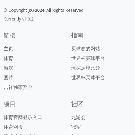
© Copyright
JXF2024
. All Rights Reserved
Currently v1.0.2.
链接
指南
主页
买球赛的网站
体育
世界杯买球平台
游戏
球探足球比分
图片
世界杯买球平台
吉祥独家奖金
项目
社区
体育官网登录入口
九游会
体育网投
冠军