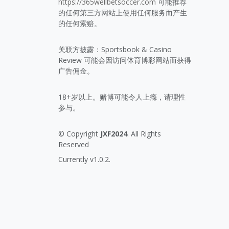
https://365wellbetsoccer.com
可能推荐
的任何第三方网站上使用任何服务而产生
的任何索赔。
关联方披露：Sportsbook & Casino
Review 可能会因访问体育博彩网站而获得
广告佣金。
18+岁以上。赌博可能令人上瘾，请理性
参与。
© Copyright
JXF2024
. All Rights
Reserved
Currently v1.0.2.