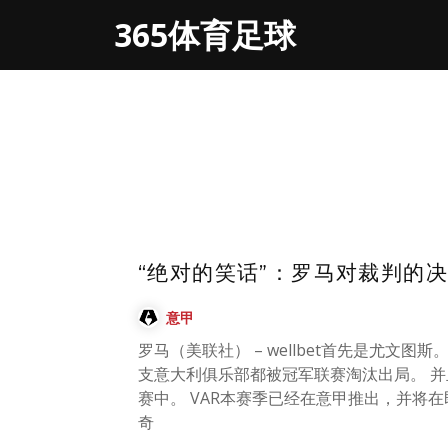
365体育足球
“绝对的笑话”：罗马对裁判的
意甲
罗马（美联社） – wellbet首先是尤文
支意大利俱乐部都被冠军联赛淘汰出局。 并
赛中。 VAR本赛季已经在意甲推出，并将
奇