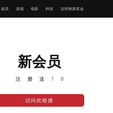
搞笑
游戏
电影
科技
吉祥独家奖金
新会员
注册送18
访问此链接