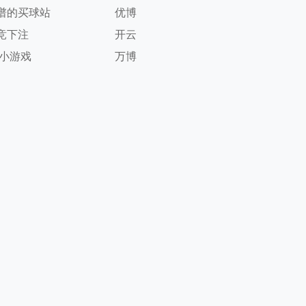
谱的买球站
优博
竞下注
开云
g小游戏
万博