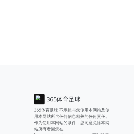
365体育足球
365体育足球 不承担与您使用本网站及使
用本网站所含任何信息相关的任何责任。
作为使用本网站的条件，您同意免除本网
站所有者因您在