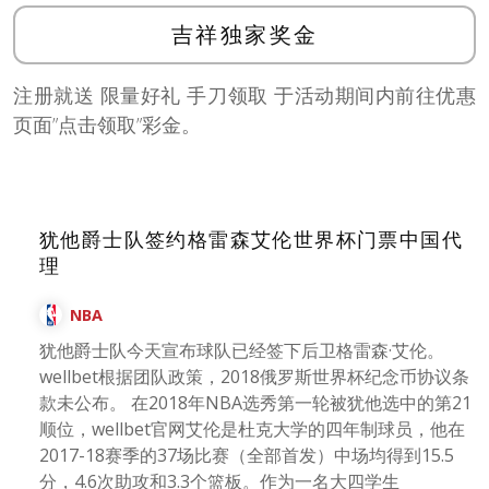
吉祥独家奖金
注册就送 限量好礼 手刀领取 于活动期间内前往优惠
页面”点击领取”彩金。
犹他爵士队签约格雷森艾伦世界杯门票中国代
理
NBA
犹他爵士队今天宣布球队已经签下后卫格雷森·艾伦。
wellbet根据团队政策，2018俄罗斯世界杯纪念币协议条
款未公布。 在2018年NBA选秀第一轮被犹他选中的第21
顺位，wellbet官网艾伦是杜克大学的四年制球员，他在
2017-18赛季的37场比赛（全部首发）中场均得到15.5
分，4.6次助攻和3.3个篮板。作为一名大四学生