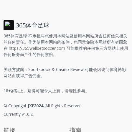
365体育足球
365体育足球 不承担与您使用本网站及使用本网站所含任何信息相关
的任何责任。作为使用本网站的条件，您同意免除本网站所有者因您
在
https://365wellbetsoccer.com
可能推荐的任何第三方网站上使用
任何服务而产生的任何索赔。
关联方披露：Sportsbook & Casino Review 可能会因访问体育博彩
网站而获得广告佣金。
18+岁以上。赌博可能令人上瘾，请理性参与。
© Copyright
JXF2024
. All Rights Reserved
Currently v1.0.2.
链接
指南