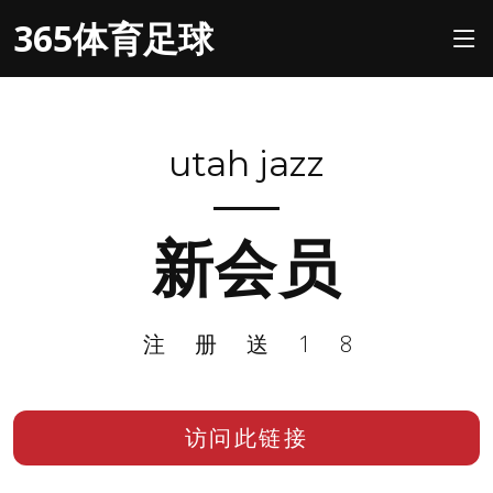
365体育足球
utah jazz
新会员
注册送18
访问此链接