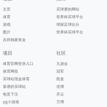
主页
买球赛的网站
体育
世界杯买球平台
游戏
球探足球比分
图片
世界杯买球平台
吉祥独家奖金
项目
社区
体育官网登录入口
九游会
体育网投
冠军
买球站现金体育
凯发
靠谱的买球站
优博
电竞下注
开云
pg小游戏
万博