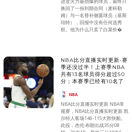
进攻火力最劲爆的球员，最终只
换回了一份到期合同（麦科勒
姆）与一名替补侧翼球员（基斯
珀特），回报中没有任何选秀
权。他为什么只卖了白菜价�
NBA比分直播实时更新-赛
季还没过半！上赛季NBA
共有13名球员得分超过50
分；本赛季已经有10名了
NBA
NBA比分直播实时更新 NBA常
规赛，NBA比分直播实时更新 凯
尔特人客场146-115大胜快船。
此役，杰伦·布朗出战35分08