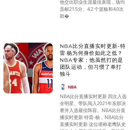
他交出职业生涯最佳表现，场均
贡献21.5分、4.2 个篮板和4.0次
助�
NBA比分直播实时更新-特
雷·杨为何身价如此之低？
NBA专家：他虽然打的是
团队运动，但习惯了单打
独斗
NBA
NBA比分直播实时更新 四次入选
全明星、带队闯入2021年东部决
赛并入选最佳阵容。NBA比分直
播实时更新 特雷-杨，NBA比分
直播实时更新 这位堪称老鹰队史