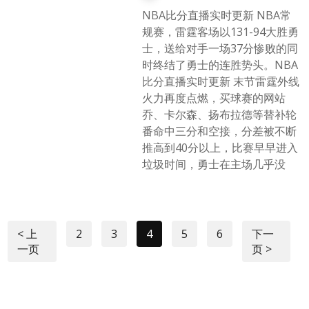
NBA比分直播实时更新 NBA常
规赛，雷霆客场以131-94大胜勇
士，送给对手一场37分惨败的同
时终结了勇士的连胜势头。NBA
比分直播实时更新 末节雷霆外线
火力再度点燃，买球赛的网站
乔、卡尔森、扬布拉德等替补轮
番命中三分和空接，分差被不断
推高到40分以上，比赛早早进入
垃圾时间，勇士在主场几乎没
< 上
2
3
4
5
6
下一
一页
页 >