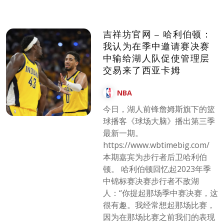
吉祥坊官网 – 哈利伯顿：
我认为在季中邀请赛决赛
中输给湖人队促使管理层
交易来了西亚卡姆
NBA
今日，湖人前锋詹姆斯旗下的篮
球播客《球场大脑》播出第三季
最新一期。
https://www.wbtimebig.com/
本期嘉宾为步行者后卫哈利伯
顿。 哈利伯顿回忆起2023年季
中锦标赛决赛步行者不敌湖
人：“你提起那场季中赛决赛，这
很有趣。我经常想起那场比赛，
因为在那场比赛之前我们的表现