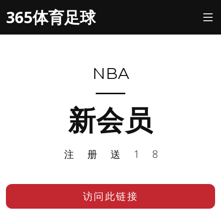
365体育足球
NBA
新会员
注册送18
访问此链接