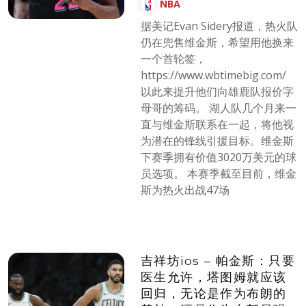
NBA
据美记Evan Sidery报道，热火队
仍在兜售维金斯，希望用他换来
一个首轮签，
https://www.wbtimebig.com/
以此来提升他们向雄鹿队报价字
母哥的筹码。 湖人队几个月来一
直与维金斯联系在一起，将他视
为潜在的锋线引援目标。维金斯
下赛季拥有价值3020万美元的球
员选项。 本赛季截至目前，维金
斯为热火出战47场
吉祥坊ios – 帕金斯：只要
医生允许，塔图姆就应该
回归，无论是作为布朗的