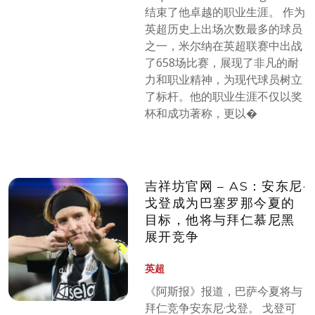
结束了他卓越的职业生涯。 作为
英超历史上出场次数最多的球员
之一，米尔纳在英超联赛中出战
了658场比赛，展现了非凡的耐
力和职业精神，为现代球员树立
了标杆。他的职业生涯不仅以奖
杯和成功著称，更以�
吉祥坊官网 – AS：安东尼·
戈登成为巴塞罗那今夏的
目标，他将与拜仁慕尼黑
展开竞争
英超
《阿斯报》报道，巴萨今夏将与
拜仁竞争安东尼·戈登。 戈登可