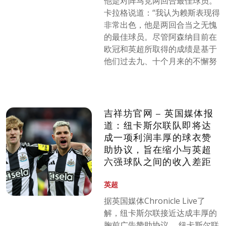
他是对阵马竞两回合最佳球员。
卡拉格说道：“我认为赖斯表现得
非常出色，他是两回合当之无愧
的最佳球员。尽管阿森纳目前在
欧冠和英超所取得的成绩是基于
他们过去九、十个月来的不懈努
吉祥坊官网 – 英国媒体报
道：纽卡斯尔联队即将达
成一项利润丰厚的球衣赞
助协议，旨在缩小与英超
六强球队之间的收入差距
英超
据英国媒体Chronicle Live了
解，纽卡斯尔联接近达成丰厚的
胸前广告赞助协议。 纽卡斯尔联