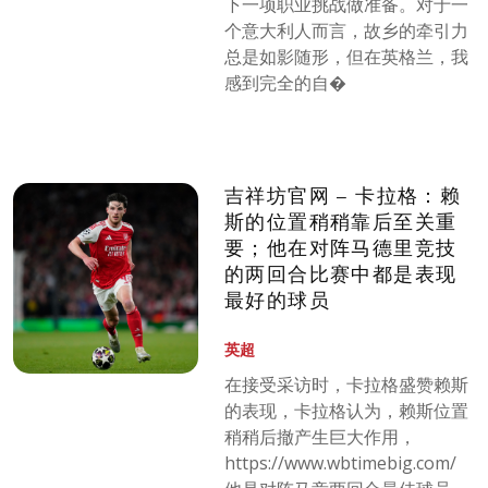
下一项职业挑战做准备。对于一
个意大利人而言，故乡的牵引力
总是如影随形，但在英格兰，我
感到完全的自�
吉祥坊官网 – 卡拉格：赖
斯的位置稍稍靠后至关重
要；他在对阵马德里竞技
的两回合比赛中都是表现
最好的球员
英超
在接受采访时，卡拉格盛赞赖斯
的表现，卡拉格认为，赖斯位置
稍稍后撤产生巨大作用，
https://www.wbtimebig.com/