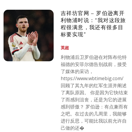
吉祥坊官网 – 罗伯逊离开
利物浦时说：“我对这段旅
程很满意，我还有很多目
标要实现”
英超
利物浦后卫罗伯逊在对阵布伦特
福德的安菲尔德告别战前，接受
了媒体的采访，
https://www.wbtimebig.com/
回顾了其九年的红军生涯并阐述
了离队原因。 你是因为它快结束
了而感到沮丧，还是为它的进展
感到骄傲？ 罗伯逊：有点兼而有
之吧。在过去的几周里，我能够
进行反思，可能比我以前允许自
己做的还�