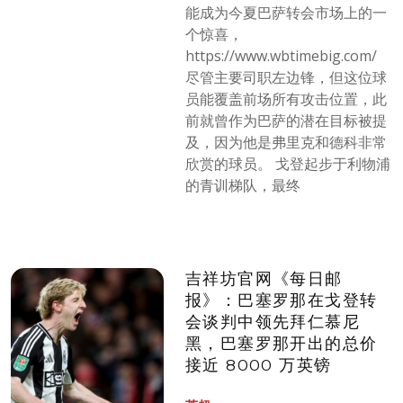
能成为今夏巴萨转会市场上的一
个惊喜，
https://www.wbtimebig.com/
尽管主要司职左边锋，但这位球
员能覆盖前场所有攻击位置，此
前就曾作为巴萨的潜在目标被提
及，因为他是弗里克和德科非常
欣赏的球员。 戈登起步于利物浦
的青训梯队，最终
吉祥坊官网《每日邮
报》：巴塞罗那在戈登转
会谈判中领先拜仁慕尼
黑，巴塞罗那开出的总价
接近 8000 万英镑