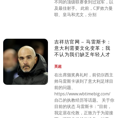
不同的顶级联赛拿到过冠军，以
及最佳射手。 此前，C罗效力曼
联、皇马和尤文，分别
吉祥坊官网 – 马雷斯卡：
意大利需要文化变革；我
不认为我们缺乏年轻人才
英超
在出席颁奖典礼时，前切尔西主
帅马雷斯卡谈到了意大利足球目
前的问题、
https://www.wbtimebig.com/
自己的执教经历等话题。 关于你
目前的状态 马雷斯卡：“目前，
我定居在伦敦，正致力于为迎接