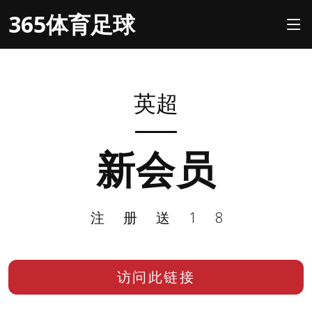
365体育足球
英超
新会员
注册送18
访问此链接