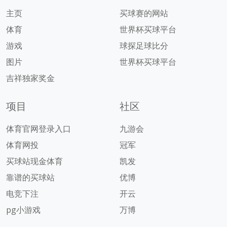
主页
买球赛的网站
体育
世界杯买球平台
游戏
球探足球比分
图片
世界杯买球平台
吉祥独家奖金
项目
社区
体育官网登录入口
九游会
体育网投
冠军
买球站现金体育
凯发
靠谱的买球站
优博
电竞下注
开云
pg小游戏
万博