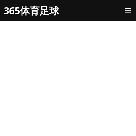
365体育足球
英超
新会员
注册送18