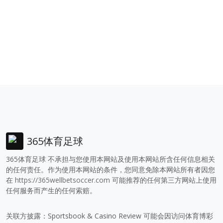
一份直至2031年的合同。” 托鲁·
阿洛科达尔现年25岁，他与狼队
的合同2029年到期，上赛季出战
43场比赛7球2�
1
2
3
4
5
下一页 >
365体育足球
365体育足球 不承担与您使用本网站及使用本网站所含任何信息相关
的任何责任。作为使用本网站的条件，您同意免除本网站所有者因您
在
https://365wellbetsoccer.com
可能推荐的任何第三方网站上使用
任何服务而产生的任何索赔。
关联方披露：Sportsbook & Casino Review 可能会因访问体育博彩