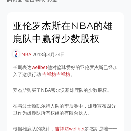
亚伦罗杰斯在NBA的雄
鹿队中赢得少数股权
NBA
2018年4月24日
长期表达
wellbet
他对篮球爱好的亚伦罗杰斯已经加
入了这项行动
吉祥坊吉祥坊
。
罗杰斯购买了NBA密尔沃基雄鹿队的少数股权。
在与波士顿凯尔特人队的季后赛中，雄鹿宣布四分
卫作为雄鹿队所有权组的有限合伙人。
根据雄鹿队的统计，
吉祥坊wellbet
罗杰斯是唯一一