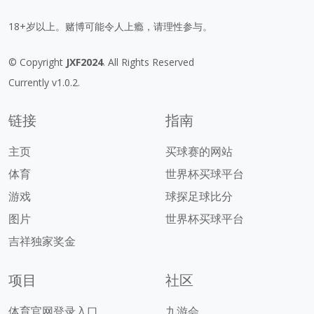
18+岁以上。赌博可能令人上瘾，请理性参与。
© Copyright
JXF2024
. All Rights Reserved
Currently v1.0.2.
链接
指南
主页
买球赛的网站
体育
世界杯买球平台
游戏
球探足球比分
图片
世界杯买球平台
吉祥独家奖金
项目
社区
体育官网登录入口
九游会