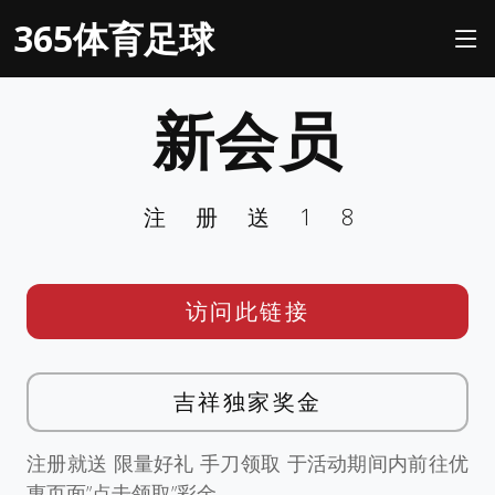
365体育足球
新会员
注册送18
访问此链接
吉祥独家奖金
注册就送 限量好礼 手刀领取 于活动期间内前往优
惠页面”点击领取”彩金。