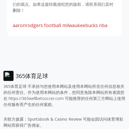
们的观点。如果这篇转载侵犯您的版权，请联系我们及时
删除！
aaronrodgers
football
milwaukeebucks
nba
365体育足球
365体育足球 不承担与您使用本网站及使用本网站所含任何信息相关
的任何责任。作为使用本网站的条件，您同意免除本网站所有者因您
在
https://365wellbetsoccer.com
可能推荐的任何第三方网站上使用
任何服务而产生的任何索赔。
关联方披露：Sportsbook & Casino Review 可能会因访问体育博彩
网站而获得广告佣金。