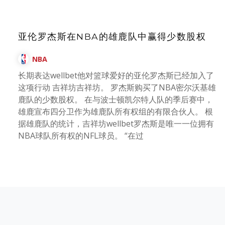
亚伦罗杰斯在NBA的雄鹿队中赢得少数股权
NBA
长期表达wellbet他对篮球爱好的亚伦罗杰斯已经加入了
这项行动 吉祥坊吉祥坊。 罗杰斯购买了NBA密尔沃基雄
鹿队的少数股权。 在与波士顿凯尔特人队的季后赛中，
雄鹿宣布四分卫作为雄鹿队所有权组的有限合伙人。 根
据雄鹿队的统计，吉祥坊wellbet罗杰斯是唯一一位拥有
NBA球队所有权的NFL球员。 “在过