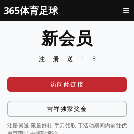
365体育足球
新会员
注册送18
访问此链接
吉祥独家奖金
注册就送 限量好礼 手刀领取 于活动期间内前往优
惠页面”点击领取”彩金。