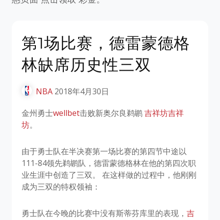
第1场比赛，德雷蒙德格
林缺席历史性三双
NBA
2018年4月30日
金州勇士
wellbet
击败新奥尔良鹈鹕
吉祥坊吉祥
坊
。
由于勇士队在半决赛第一场比赛的第四节中途以
111-84领先鹈鹕队，德雷蒙德格林在他的第四次职
业生涯中创造了三双。 在这样做的过程中，他刚刚
成为三双的特权领袖：
勇士队在今晚的比赛中没有斯蒂芬库里的表现，
吉