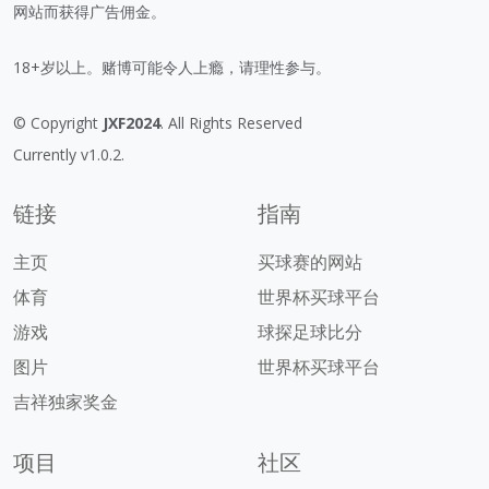
网站而获得广告佣金。
18+岁以上。赌博可能令人上瘾，请理性参与。
© Copyright
JXF2024
. All Rights Reserved
Currently v1.0.2.
链接
指南
主页
买球赛的网站
体育
世界杯买球平台
游戏
球探足球比分
图片
世界杯买球平台
吉祥独家奖金
项目
社区