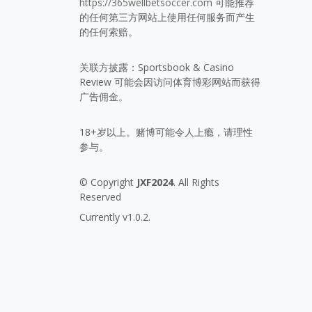
https://365wellbetsoccer.com
可能推荐
的任何第三方网站上使用任何服务而产生
的任何索赔。
关联方披露：Sportsbook & Casino
Review 可能会因访问体育博彩网站而获得
广告佣金。
18+岁以上。赌博可能令人上瘾，请理性
参与。
© Copyright
JXF2024
. All Rights
Reserved
Currently v1.0.2.