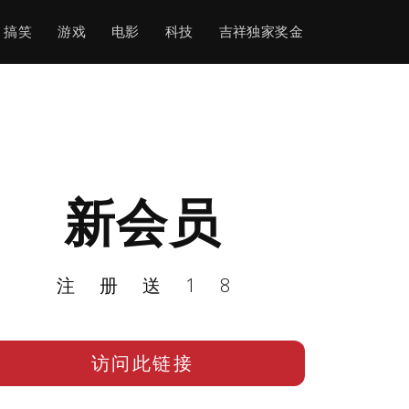
搞笑
游戏
电影
科技
吉祥独家奖金
新会员
注册送18
访问此链接