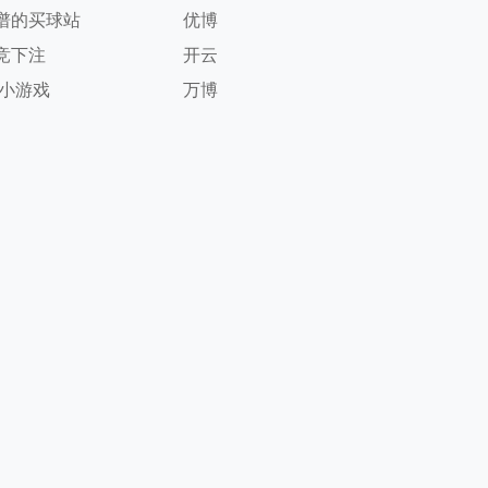
谱的买球站
优博
竞下注
开云
g小游戏
万博