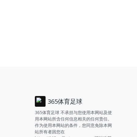
365体育足球
365体育足球 不承担与您使用本网站及使
用本网站所含任何信息相关的任何责任。
作为使用本网站的条件，您同意免除本网
站所有者因您在