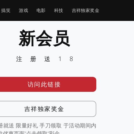
搞笑
游戏
电影
科技
吉祥独家奖金
新会员
注册送18
访问此链接
吉祥独家奖金
册就送 限量好礼 手刀领取 于活动期间内
往优惠页面”点击领取”彩金。