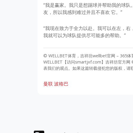
“我是赢家。我只是想踢球并帮助我的球队
友，所以我感到难过并且不喜欢 它。”
“我现在致力于全力以赴。我可以在左，右
我就可以为球队提供尽可能多的帮助。”
© WELLBET体育，吉祥坊wellbet官网 – 36
WELLBET【访问smartjxf.com】吉祥坊官方
表我们的观点。如果这篇转载侵犯您的版权，请
曼联
波格巴