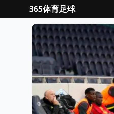
365体育足球