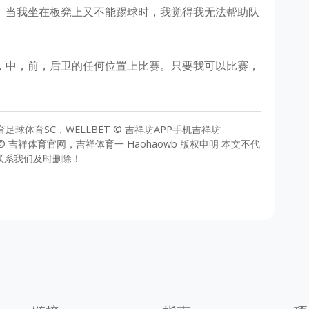
。当我坐在板凳上又不能踢球时，我觉得我无法帮助队
，中，前，后卫的任何位置上比赛。只要我可以比赛，
5体育足球体育SC，WELLBET © 吉祥坊APP手机吉祥坊
网 © 吉祥体育官网，吉祥体育一 Haohaowb 版权申明 本文不代
联系我们及时删除！