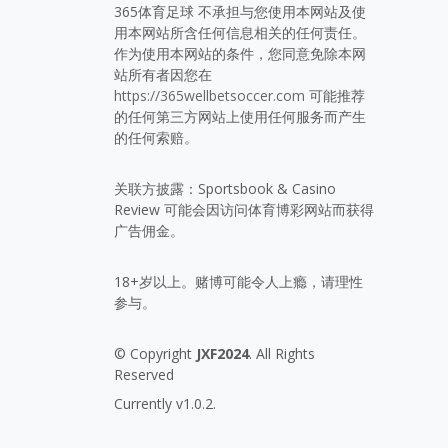
365体育足球 不承担与您使用本网站及使
用本网站所含任何信息相关的任何责任。
作为使用本网站的条件，您同意免除本网
站所有者因您在
https://365wellbetsoccer.com
可能推荐
的任何第三方网站上使用任何服务而产生
的任何索赔。
关联方披露：Sportsbook & Casino
Review 可能会因访问体育博彩网站而获得
广告佣金。
18+岁以上。赌博可能令人上瘾，请理性
参与。
© Copyright
JXF2024
. All Rights
Reserved
Currently v1.0.2.