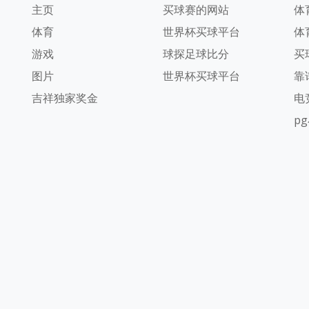
主页
买球赛的网站
体
体育
世界杯买球平台
体
游戏
球探足球比分
买
图片
世界杯买球平台
靠
吉祥独家奖金
电
p