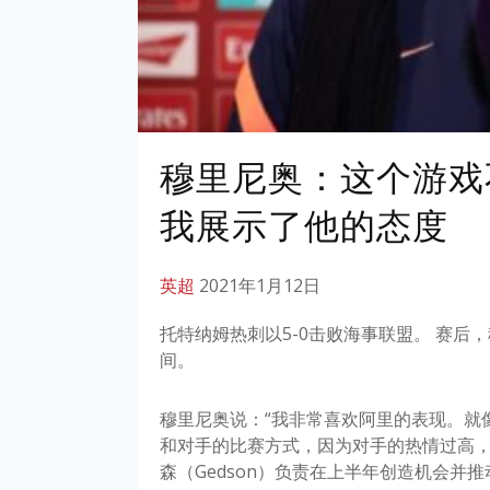
穆里尼奥：这个游戏
我展示了他的态度
英超
2021年1月12日
托特纳姆热刺以5-0击败海事联盟。 赛
间。
穆里尼奥说：“我非常喜欢阿里的表现。就
和对手的比赛方式，因为对手的热情过高，但
森（Gedson）负责在上半年创造机会并