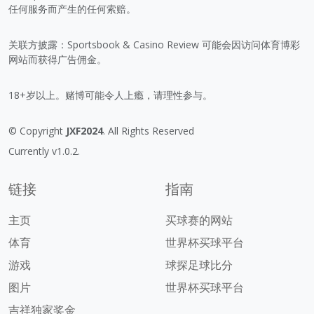
任何服务而产生的任何索赔。
关联方披露：Sportsbook & Casino Review 可能会因访问体育博彩
网站而获得广告佣金。
18+岁以上。赌博可能令人上瘾，请理性参与。
© Copyright
JXF2024
. All Rights Reserved
Currently v1.0.2.
链接
指南
主页
买球赛的网站
体育
世界杯买球平台
游戏
球探足球比分
图片
世界杯买球平台
吉祥独家奖金