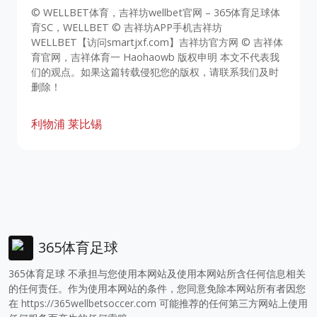
© WELLBET体育，吉祥坊wellbet官网 – 365体育足球体
育SC，WELLBET © 吉祥坊APP手机吉祥坊
WELLBET【访问smartjxf.com】吉祥坊官方网 © 吉祥体
育官网，吉祥体育一 Haohaowb 版权申明 本文不代表我
们的观点。如果这篇转载侵犯您的版权，请联系我们及时
删除！
利物浦
莱比锡
365体育足球
365体育足球 不承担与您使用本网站及使用本网站所含任何信息相关
的任何责任。作为使用本网站的条件，您同意免除本网站所有者因您
在
https://365wellbetsoccer.com
可能推荐的任何第三方网站上使用