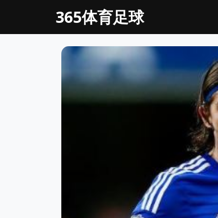
365体育足球