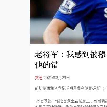
老将军：我感到被穆
他的错
英超
2021年2月23日
前切尔西和马竞足球明星费利佩·路易斯（Fel
“本赛季第一场比赛我坐在板凳上，然后我
如果你不让我玩，为什么不让我我留在马