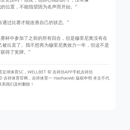
赢得我的位置，不能指望因为名声而开始。”
有通过比赛才能改善自己的状态。”
联赛杯中参加了之前的所有回合，但是穆里尼奥没有在
己被出卖了。我不想再为穆里尼奥效力一年，但这不是
获得了奖牌。”
5体育足球体育SC，WELLBET © 吉祥坊APP手机吉祥坊
网 © 吉祥体育官网，吉祥体育一 Haohaowb 版权申明 本文不代
联系我们及时删除！