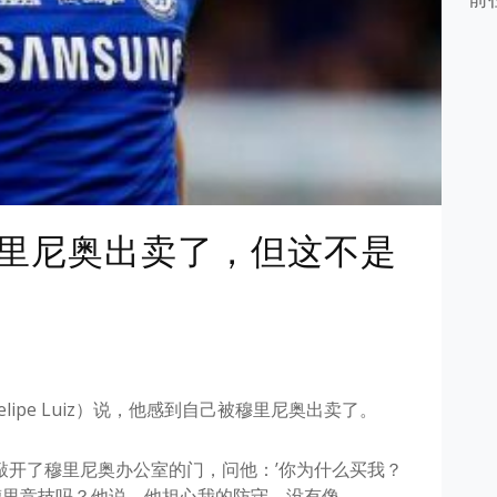
里尼奥出卖了，但这不是
ipe Luiz）说，他感到自己被穆里尼奥出卖了。
敲开了穆里尼奥办公室的门，问他：’你为什么买我？
德里竞技吗？他说，他担心我的防守，没有像