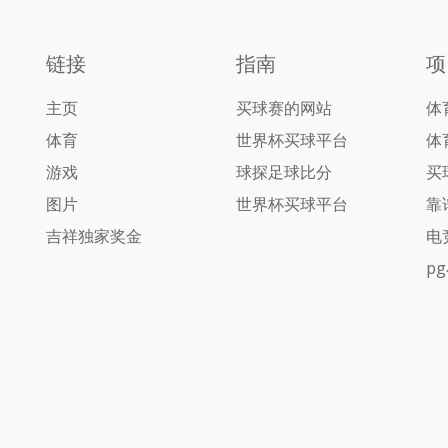
链接
指南
项
主页
买球赛的网站
体
体育
世界杯买球平台
体
游戏
球探足球比分
买
图片
世界杯买球平台
靠
吉祥独家奖金
电
p