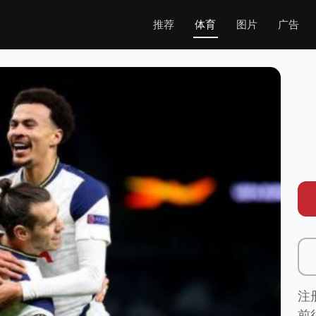
推荐
体育
图片
广告
注
前