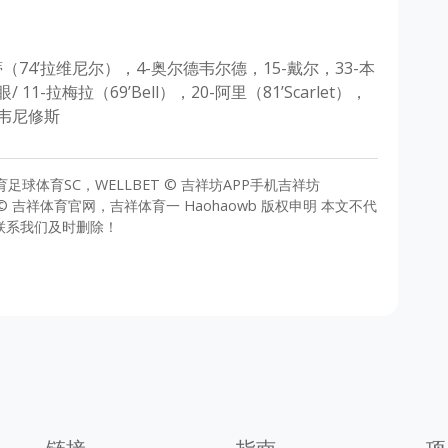
多蒂（74’拉维尼尔），4-奥尔德韦尔德，15-戴尔，33-本
 11-拉梅拉（69’Bell），20-阿里（81’Scarlet），
斯-韦尼修斯
5体育足球体育SC，WELLBET © 吉祥坊APP手机吉祥坊
网 © 吉祥体育官网，吉祥体育一 Haohaowb 版权申明 本文不代
联系我们及时删除！