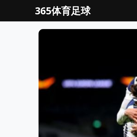
365体育足球