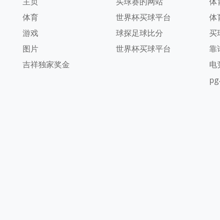
主页
买球赛的网站
体
体育
世界杯买球平台
体
游戏
球探足球比分
买
图片
世界杯买球平台
靠
吉祥独家奖金
电
p