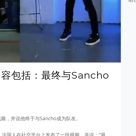
内容包括：最终与Sancho
频，并说他终于与Sancho成为队友。
 法国人在社交平台上发布了一段视频，并说：“最