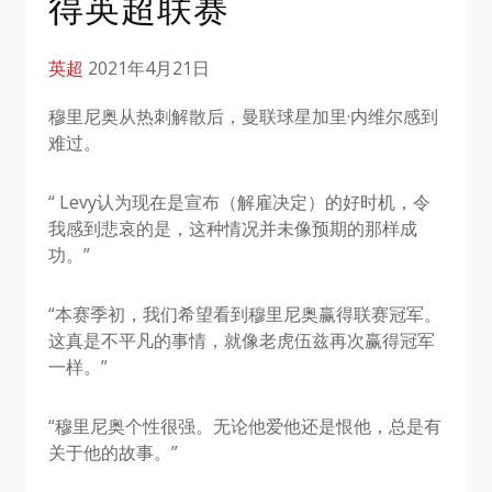
得英超联赛
英超
2021年4月21日
穆里尼奥从热刺解散后，曼联球星加里·内维尔感到
难过。
“ Levy认为现在是宣布（解雇决定）的好时机，令
我感到悲哀的是，这种情况并未像预期的那样成
功。”
“本赛季初，我们希望看到穆里尼奥赢得联赛冠军。
这真是不平凡的事情，就像老虎伍兹再次赢得冠军
一样。”
“穆里尼奥个性很强。无论他爱他还是恨他，总是有
关于他的故事。”