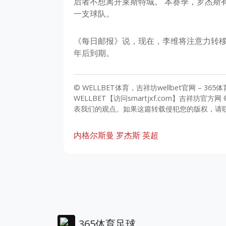
后者不想离开莱斯特城。 本赛季，罗杰斯
一支球队。
《每日邮报》说，现在，李维将注意力转
年后到期。
© WELLBET体育，吉祥坊wellbet官网 – 36
WELLBET【访问smartjxf.com】吉祥坊官方
表我们的观点。如果这篇转载侵犯您的版权，请
内格尔斯曼
罗杰斯
英超
365体育足球