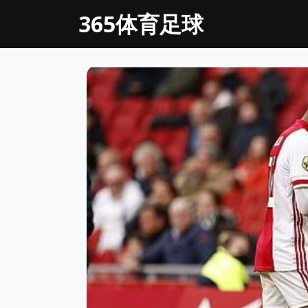
365体育足球