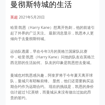
曼彻斯特城的生活
英超
2021年5月20日
哈里·凯恩（Harry Kane）想离开热刺，他的前途引
起了外界的广泛关注。 最新消息显示，凯恩本人更
倾向于去曼彻斯特城。
运动队透露，早在今年3月的英格兰国家队比赛
中，哈里·凯恩（Harry Kane）问他的队友在英格兰
西北部的生活如何。 队友的印象是凯恩想去曼城。
曼城也对凯恩感兴趣，阿奎罗将于今年夏天离开球
队，曼城只有耶稣前锋。 显然，他们还需要购买远
期合约作为远期合约。 现在的挑战是，凯恩的身价
估计超过1亿英镑，而曼城从来没有做出过如此昂
贵的签约。