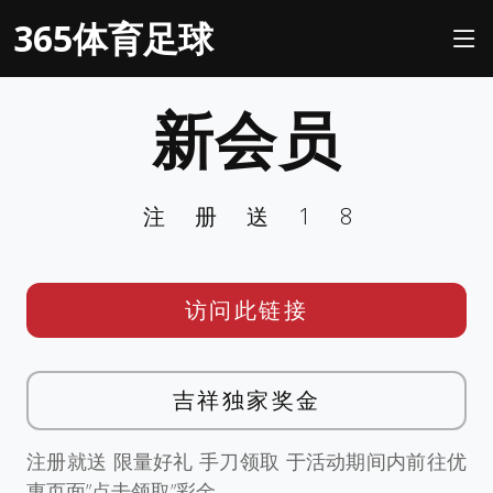
365体育足球
新会员
注册送18
访问此链接
吉祥独家奖金
注册就送 限量好礼 手刀领取 于活动期间内前往优
惠页面”点击领取”彩金。