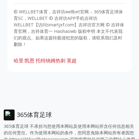
© WELLBET体育，吉祥坊wellbet官网 – 365体育足球体
育SC，WELLBET © 吉祥坊APP手机吉祥坊
WELLBET【访问smartjxf.com】吉祥坊官方网 © 吉祥体
育官网，吉祥体育一 Haohaowb 版权申明 本文不代表我
们的观点。如果这篇转载侵犯您的版权，请联系我们及时
删除！
哈里·凯恩
托特纳姆热刺
英超
365体育足球
365体育足球 不承担与您使用本网站及使用本网站所含任何信息相关
的任何责任。作为使用本网站的条件，您同意免除本网站所有者因您