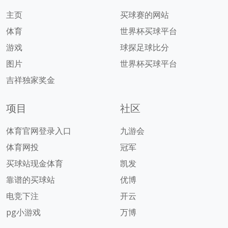
主页
买球赛的网站
体育
世界杯买球平台
游戏
球探足球比分
图片
世界杯买球平台
吉祥独家奖金
项目
社区
体育官网登录入口
九游会
体育网投
冠军
买球站现金体育
凯发
靠谱的买球站
优博
电竞下注
开云
pg小游戏
万博