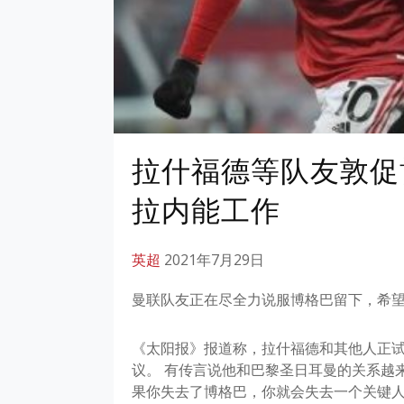
拉什福德等队友敦促
拉内能工作
英超
2021年7月29日
曼联队友正在尽全力说服博格巴留下，希
《太阳报》报道称，拉什福德和其他人正试
议。 有传言说他和巴黎圣日耳曼的关系越
果你失去了博格巴，你就会失去一个关键