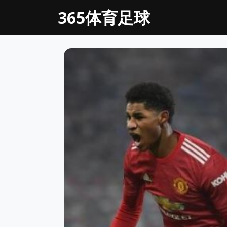
365体育足球