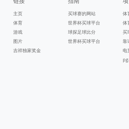
链接
指南
项
主页
买球赛的网站
体
体育
世界杯买球平台
体
游戏
球探足球比分
买
图片
世界杯买球平台
靠
吉祥独家奖金
电
p