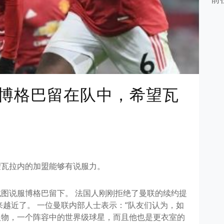
博格巴留在队中，希望瓦
望瓦拉内的加盟能够有说服力。
图说服博格巴留下。 法国人刚刚拒绝了曼联的续约提
来越近了。 一位曼联内部人士表示：“队友们认为，如
人物，一个阵容中的世界级球星，而且他也是更衣室的