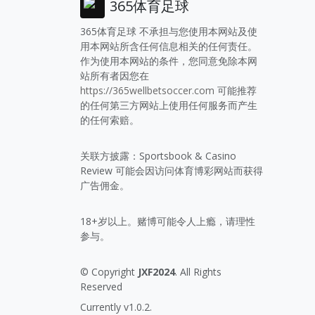
365体育足球
365体育足球 不承担与您使用本网站及使
用本网站所含任何信息相关的任何责任。
作为使用本网站的条件，您同意免除本网
站所有者因您在
https://365wellbetsoccer.com
可能推荐
的任何第三方网站上使用任何服务而产生
的任何索赔。
关联方披露：Sportsbook & Casino
Review 可能会因访问体育博彩网站而获得
广告佣金。
18+岁以上。赌博可能令人上瘾，请理性
参与。
© Copyright
JXF2024
. All Rights
Reserved
Currently v1.0.2.