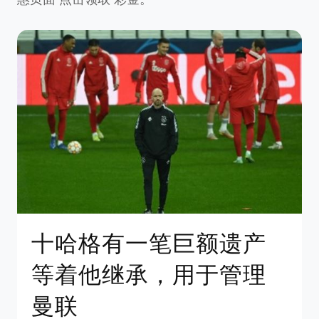
十哈格有一笔巨额遗产
等着他继承，用于管理
曼联