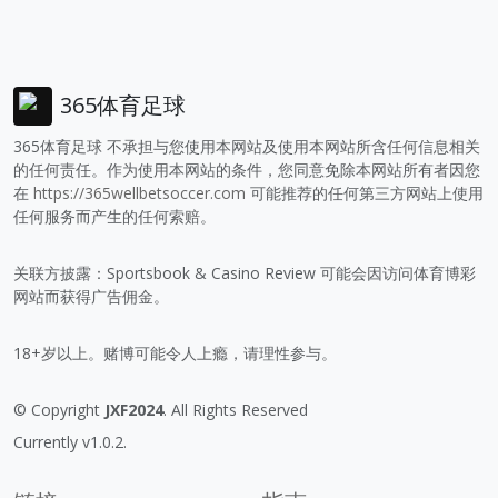
365体育足球
365体育足球 不承担与您使用本网站及使用本网站所含任何信息相关
的任何责任。作为使用本网站的条件，您同意免除本网站所有者因您
在
https://365wellbetsoccer.com
可能推荐的任何第三方网站上使用
任何服务而产生的任何索赔。
关联方披露：Sportsbook & Casino Review 可能会因访问体育博彩
网站而获得广告佣金。
18+岁以上。赌博可能令人上瘾，请理性参与。
© Copyright
JXF2024
. All Rights Reserved
Currently v1.0.2.