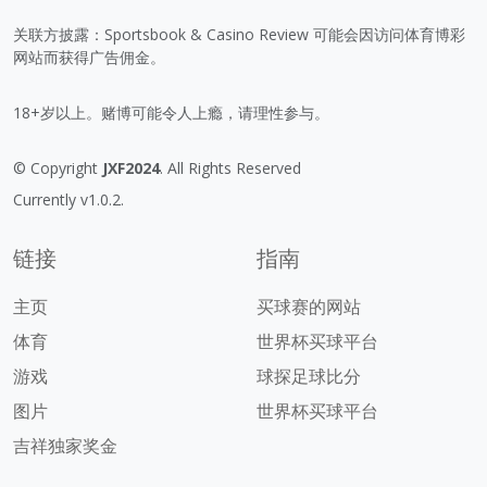
关联方披露：Sportsbook & Casino Review 可能会因访问体育博彩
网站而获得广告佣金。
18+岁以上。赌博可能令人上瘾，请理性参与。
© Copyright
JXF2024
. All Rights Reserved
Currently v1.0.2.
链接
指南
主页
买球赛的网站
体育
世界杯买球平台
游戏
球探足球比分
图片
世界杯买球平台
吉祥独家奖金