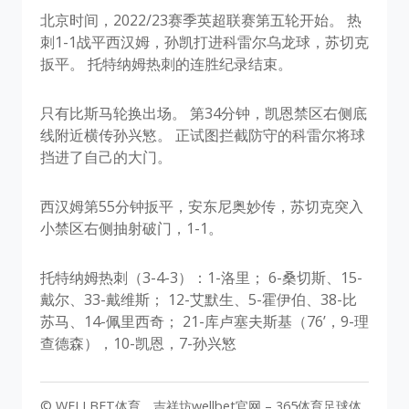
北京时间，2022/23赛季英超联赛第五轮开始。 热
刺1-1战平西汉姆，孙凯打进科雷尔乌龙球，苏切克
扳平。 托特纳姆热刺的连胜纪录结束。
只有比斯马轮换出场。 第34分钟，凯恩禁区右侧底
线附近横传孙兴慜。 正试图拦截防守的科雷尔将球
挡进了自己的大门。
西汉姆第55分钟扳平，安东尼奥妙传，苏切克突入
小禁区右侧抽射破门，1-1。
托特纳姆热刺（3-4-3）：1-洛里； 6-桑切斯、15-
戴尔、33-戴维斯； 12-艾默生、5-霍伊伯、38-比
苏马、14-佩里西奇； 21-库卢塞夫斯基（76’，9-理
查德森），10-凯恩，7-孙兴慜
© WELLBET体育，吉祥坊wellbet官网 – 365体育足球体