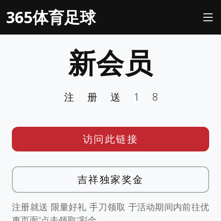
365体育足球
新会员
注册送18
访问此链接
吉祥独家奖金
注册就送 限量好礼 手刀领取 于活动期间内前往优
惠页面”点击领取”彩金。