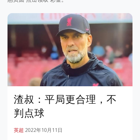
渣叔：平局更合理，不
判点球
英超
2022年10月11日