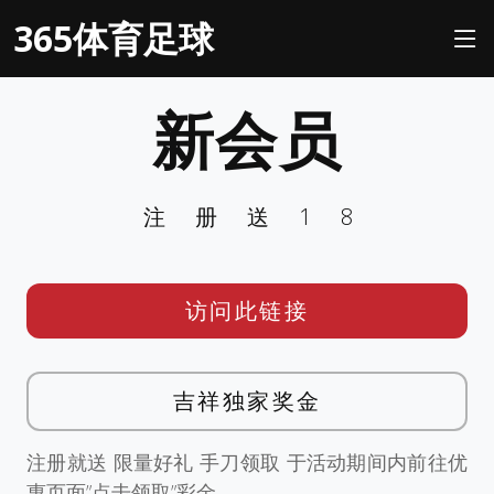
365体育足球
新会员
注册送18
访问此链接
吉祥独家奖金
注册就送 限量好礼 手刀领取 于活动期间内前往优
惠页面”点击领取”彩金。