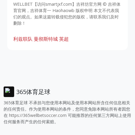
WELLBET【访问smartjxf.com】吉祥坊官方网 © 吉祥体
育官网，吉祥体育一 Haohaowb 版权申明 本文不代表我
们的观点。如果这篇转载侵犯您的版权，请联系我们及时
删除！
利兹联队
曼彻斯特城
英超
365体育足球
365体育足球 不承担与您使用本网站及使用本网站所含任何信息相关
的任何责任。作为使用本网站的条件，您同意免除本网站所有者因您
在
https://365wellbetsoccer.com
可能推荐的任何第三方网站上使用
任何服务而产生的任何索赔。