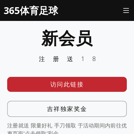
365体育足球
新会员
注册送18
访问此链接
吉祥独家奖金
注册就送 限量好礼 手刀领取 于活动期间内前往优
惠页面”点击领取”彩金。