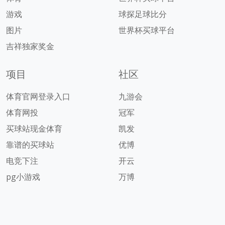
游戏
球探足球比分
图片
世界杯买球平台
吉祥独家奖金
项目
社区
体育官网登录入口
九游会
体育网投
冠军
买球站现金体育
凯发
靠谱的买球站
优博
电竞下注
开云
pg小游戏
万博