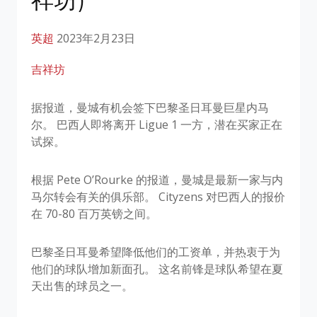
英超
2023年2月23日
吉祥坊
据报道，曼城有机会签下巴黎圣日耳曼巨星内马
尔。 巴西人即将离开 Ligue 1 一方，潜在买家正在
试探。
根据 Pete O’Rourke 的报道，曼城是最新一家与内
马尔转会有关的俱乐部。 Cityzens 对巴西人的报价
在 70-80 百万英镑之间。
巴黎圣日耳曼希望降低他们的工资单，并热衷于为
他们的球队增加新面孔。 这名前锋是球队希望在夏
天出售的球员之一。