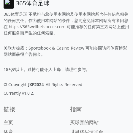
365体育足球
365体育足球 不承担与您使用本网站及使用本网站所含任何信息相关
的任何责任。作为使用本网站的条件，您同意免除本网站所有者因您
在
https://365wellbetsoccer.com
可能推荐的任何第三方网站上使用
任何服务而产生的任何索赔。
关联方披露：Sportsbook & Casino Review 可能会因访问体育博彩
网站而获得广告佣金。
18+岁以上。赌博可能令人上瘾，请理性参与。
© Copyright
JXF2024
. All Rights Reserved
Currently v1.0.2.
链接
指南
主页
买球赛的网站
体育
世界杯买球平台