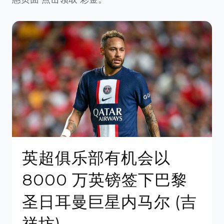
英超俱乐部有机会以
8000 万英镑签下巴黎
圣日耳曼巨星内马尔 (吉
祥坊)