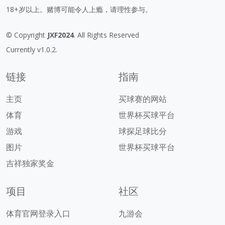
18+岁以上。赌博可能令人上瘾，请理性参与。
© Copyright
JXF2024
. All Rights Reserved
Currently v1.0.2.
链接
指南
主页
买球赛的网站
体育
世界杯买球平台
游戏
球探足球比分
图片
世界杯买球平台
吉祥独家奖金
项目
社区
体育官网登录入口
九游会