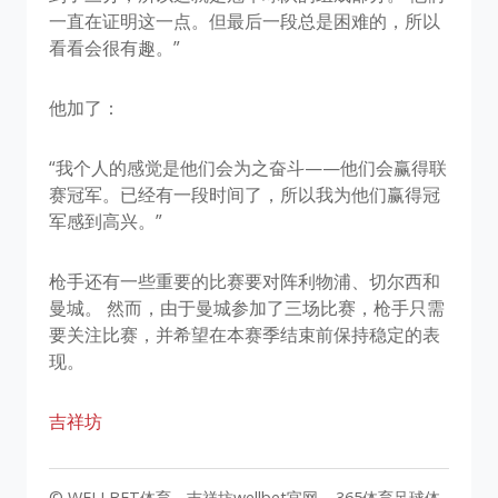
一直在证明这一点。但最后一段总是困难的，所以
看看会很有趣。”
他加了：
“我个人的感觉是他们会为之奋斗——他们会赢得联
赛冠军。已经有一段时间了，所以我为他们赢得冠
军感到高兴。”
枪手还有一些重要的比赛要对阵利物浦、切尔西和
曼城。 然而，由于曼城参加了三场比赛，枪手只需
要关注比赛，并希望在本赛季结束前保持稳定的表
现。
吉祥坊
© WELLBET体育，吉祥坊wellbet官网 – 365体育足球体