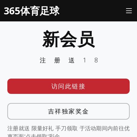
365体育足球
新会员
注册送18
访问此链接
吉祥独家奖金
注册就送 限量好礼 手刀领取 于活动期间内前往优
惠页面”点击领取”彩金。