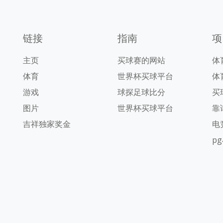
链接
指南
项
主页
买球赛的网站
体
体育
世界杯买球平台
体
游戏
球探足球比分
买
图片
世界杯买球平台
靠
吉祥独家奖金
电
p