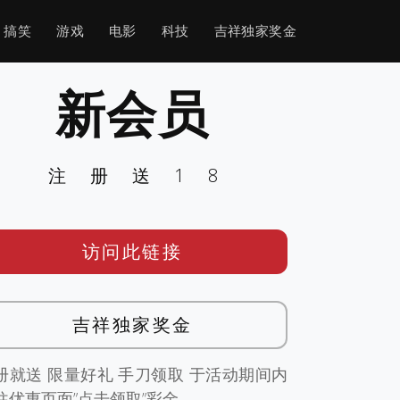
搞笑
游戏
电影
科技
吉祥独家奖金
新会员
注册送18
访问此链接
吉祥独家奖金
册就送 限量好礼 手刀领取 于活动期间内
往优惠页面”点击领取”彩金。