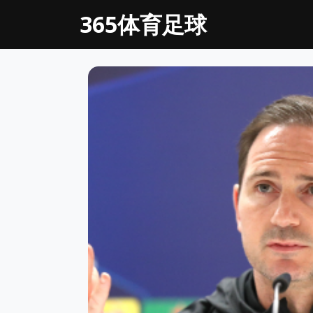
365体育足球