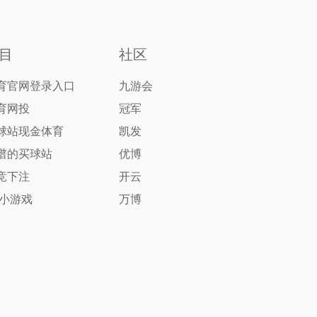
目
社区
育官网登录入口
九游会
育网投
冠军
球站现金体育
凯发
谱的买球站
优博
竞下注
开云
g小游戏
万博