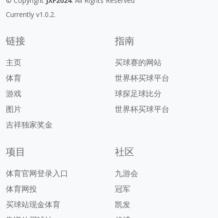
© Copyright
JXF2024
. All Rights Reserved
Currently v1.0.2.
链接
指南
主页
买球赛的网站
体育
世界杯买球平台
游戏
球探足球比分
图片
世界杯买球平台
吉祥独家奖金
项目
社区
体育官网登录入口
九游会
体育网投
冠军
买球站现金体育
凯发