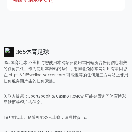
梅西
罗纳尔多
英超
365体育足球
365体育足球 不承担与您使用本网站及使用本网站所含任何信息相关
的任何责任。作为使用本网站的条件，您同意免除本网站所有者因您
在
https://365wellbetsoccer.com
可能推荐的任何第三方网站上使用
任何服务而产生的任何索赔。
关联方披露：Sportsbook & Casino Review 可能会因访问体育博彩
网站而获得广告佣金。
18+岁以上。赌博可能令人上瘾，请理性参与。