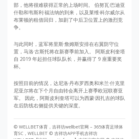
部，他将很难获得正常的上场时间。 伯努瓦·巴迪亚
什勒和韦斯利·福法纳的到来，以及莱维·科尔威尔从
布莱顿的租借回归，加剧了中后卫位置上的激烈竞
争。
与此同时，蓝军将里斯·詹姆斯安排在右翼防守位
置，马洛·古斯托将在新赛季前加入。 阿斯皮利奎塔
自 2019 年起担任球队队长，并赢得了 9 座重要奖
杯。
按照目前的情况，达尼洛·丹布罗西奥和米兰·什克里
尼亚尔将在下个月自由转会离开上赛季欧冠联赛亚
军。 因此，阿斯皮利奎塔可以为西蒙·因扎吉的球队
在后防线右侧提供关键的深度。
© WELLBET体育，吉祥坊wellbet官网 – 365体育足球体
育SC，WELLBET © 吉祥坊APP手机吉祥坊